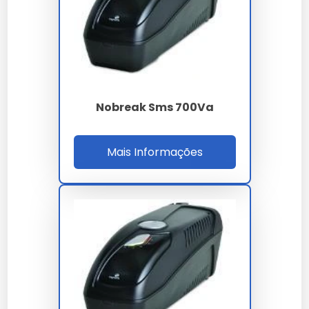
A definição de valores para
nobreak sms 600va
leva
em conta a complexidade técnica e o volume da sua
necessidade. Trabalhamos com propostas
personalizadas para garantir o melhor custo-benefício
em cada projeto.
Onde Comprar Nobreak Sms
Nobreak Sms 700Va
600Va
Para garantir a procedência e qualidade técnica,
Mais Informações
realize a aquisição através de canais oficiais e
fornecedores especializados. Nossa empresa oferece
suporte completo na escolha do nobreak sms 600va
ideal para sua aplicação.
Perguntas Frequentes
Qual o diferencial de nobreak
sms 600va em nossa empresa?