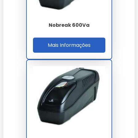
Nossas soluções passam por rigorosos controles,
garantindo performance superior às alternativas
comuns.
Nobreak 600Va
Como garantir a durabilidade de
Mais Informações
nobreak sms 600va?
A conservação depende de boas práticas de
armazenamento e uso conforme a ficha técnica
oficial fornecida por nossa empresa.
Como solicitar uma proposta
em larga escala?
Para demandas industriais de nobreak sms 600va,
basta encaminhar sua necessidade via formulário no
site para nossa equipe.