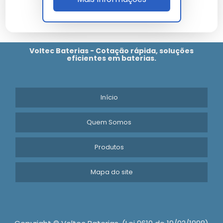
qualidade.
Cada
nobreak sms 600va
entregue por nossa
empresa carrega anos de pesquisa e
desenvolvimento focado em eficiência real.
Voltec Baterias - Cotação rápida, soluções
eficientes em baterias.
Lembramos que o uso de
nobreak sms 600va
em
desacordo com as normas técnicas pode
comprometer a segurança. Consulte sempre nossa
equipe técnica.
Início
Em suma, o
nobreak sms 600va
representa o que há
de melhor em tecnologia e inovação, sendo um
Quem Somos
componente vital para quem busca excelência. Nossa
empresa continua empenhada em trazer as melhores
Produtos
soluções do mercado global diretamente para você,
com o suporte e a confiança de quem é referência
Mapa do site
no setor. Não perca a oportunidade de otimizar seus
processos com a qualidade garantida de nossos
produtos.