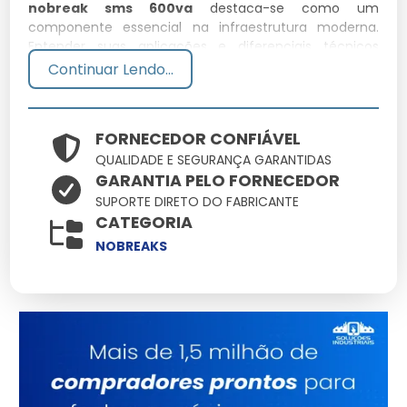
nobreak sms 600va
destaca-se como um
componente essencial na infraestrutura moderna.
Entender suas aplicações e diferenciais técnicos
permite uma escolha muito mais assertiva para seus
Continuar Lendo...
desafios cotidianos.
Especificações Técnicas
FORNECEDOR CONFIÁVEL
QUALIDADE E SEGURANÇA GARANTIDAS
Atributo
Detalhes
GARANTIA PELO FORNECEDOR
Polímeros estruturais
SUPORTE DIRETO DO FABRICANTE
Material
de alta densidade
CATEGORIA
Conformidade total
NOBREAKS
Normas
com padrões de
segurança
Tratamento de
Acabamento
proteção UV
integrado
Consultoria
Suporte
Especializada