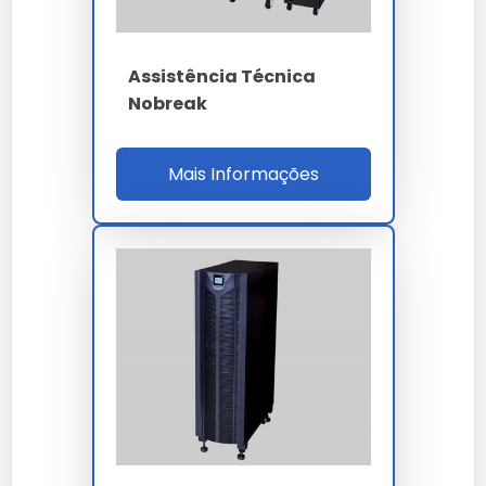
Ao nos escolher, você opta por um parceiro que
entende a importância crítica do assistência técnica
Assistência Técnica
nobreak apc para o sucesso do seu projeto.
Nobreak
A durabilidade do assistência técnica nobreak apc é
um dos seus maiores diferenciais, garantindo que o
seu investimento tenha um retorno sólido ao longo do
Mais Informações
tempo.
Cada
assistência técnica nobreak apc
entregue
por nossa empresa carrega anos de pesquisa e
desenvolvimento focado em eficiência real.
A versatilidade de
assistência técnica nobreak apc
permite aplicação em diversos setores, mantendo a
integridade esperada por nossos clientes.
Lembramos que o uso de
assistência técnica
nobreak apc
em desacordo com as normas técnicas
pode comprometer a segurança. Consulte sempre
nossa equipe técnica.