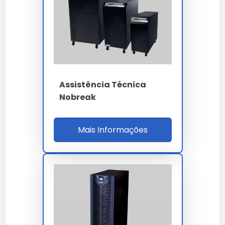
nobreak apc
leva em conta a complexidade técnica
e o volume da sua necessidade. Trabalhamos com
propostas personalizadas para garantir o melhor
custo-benefício em cada projeto.
Onde Comprar Assistência
Técnica Nobreak Apc
Assistência Técnica
Para garantir a procedência e qualidade técnica,
Nobreak
realize a aquisição através de canais oficiais e
fornecedores especializados. Nossa empresa oferece
suporte completo na escolha do assistência técnica
Mais Informações
nobreak apc ideal para sua aplicação.
Perguntas Frequentes
Como solicitar uma proposta
em larga escala?