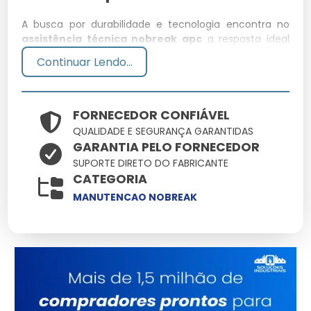
A busca por durabilidade e tecnologia encontra no
assistência técnica nobreak apc
a resposta ideal
para demandas rigorosas. Aqui você encontra o
Continuar Lendo...
suporte técnico necessário para que o uso de
assistência técnica nobreak apc resulte em ganho de
produtividade e redução de custos operacionais.
FORNECEDOR CONFIÁVEL
Especificações Técnicas
QUALIDADE E SEGURANÇA GARANTIDAS
GARANTIA PELO FORNECEDOR
Atributo
Detalhes
SUPORTE DIRETO DO FABRICANTE
CATEGORIA
Estrutura reforçada
Base Técnica
para uso contínuo
MANUTENCAO NOBREAK
Validado sob
Certificação
rigorosos testes de
qualidade
Design versátil para
Aplicação
múltiplos cenários
Consultoria
Suporte