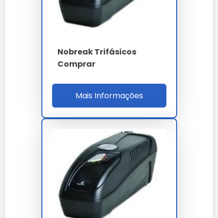
nobreak comprar?
A conservação depende de boas práticas de
armazenamento e uso conforme a ficha técnica
oficial fornecida por nossa empresa.
Nobreak Trifásicos
Comprar
Existe garantia para nobreak
comprar?
Mais Informações
Sim, todos os nossos modelos de nobreak comprar
contam com garantia de fábrica e suporte técnico
especializado.
Qual o diferencial de nobreak
comprar em nossa empresa?
Nossas soluções passam por rigorosos controles,
garantindo performance superior às alternativas
comuns.