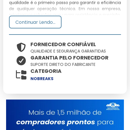
qualidade é o primeiro passo para garantir a eficiência
de qualquer operação técnica. Em nossa empresa,
priorizamos soluções que unam resistência e precisão,
assegurando que cada detalhe do seu projeto seja
Continuar Lendo...
atendido com o que há de mais moderno no
mercado.
FORNECEDOR CONFIÁVEL
Especificações Técnicas
QUALIDADE E SEGURANÇA GARANTIDAS
GARANTIA PELO FORNECEDOR
Atributo
Detalhes
SUPORTE DIRETO DO FABRICANTE
Polímeros estruturais
CATEGORIA
Material
de alta densidade
NOBREAKS
Conformidade total
Normas
com padrões de
segurança
Tratamento de
Acabamento
proteção UV
integrado
Consultoria
Suporte