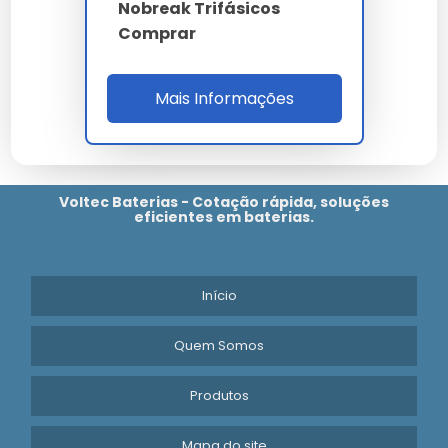
Nobreak Trifásicos
empresa carrega anos de pesquisa e
Comprar
desenvolvimento focado em eficiência real.
A versatilidade de
nobreak comprar
permite
aplicação em diversos setores, mantendo a
Mais Informações
integridade esperada por nossos clientes.
A durabilidade do nobreak comprar é um dos seus
maiores diferenciais, garantindo que o seu
investimento tenha um retorno sólido ao longo do
Voltec Baterias - Cotação rápida, soluções
tempo.
eficientes em baterias.
Em suma, o
nobreak comprar
representa o que há
de melhor em tecnologia e inovação, sendo um
componente vital para quem busca excelência. Nossa
Início
empresa continua empenhada em trazer as melhores
soluções do mercado global diretamente para você,
Quem Somos
com o suporte e a confiança de quem é referência
no setor. Não perca a oportunidade de otimizar seus
processos com a qualidade garantida de nossos
Produtos
produtos.
Mapa do site