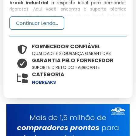
break industrial
a resposta ideal para demandas
rigorosas. Aqui você encontra o suporte técnico
necessário para que o uso de no break industrial
resulte em ganho de produtividade e redução de
Continuar Lendo...
custos operacionais.
Por que escolher No Break
FORNECEDOR CONFIÁVEL
Industrial conosco?
QUALIDADE E SEGURANÇA GARANTIDAS
GARANTIA PELO FORNECEDOR
Nossa empresa se destaca no mercado pela
SUPORTE DIRETO DO FABRICANTE
seriedade com que trata o fornecimento de
no
CATEGORIA
break industrial
. Nossos produtos são selecionados
NOBREAKS
criteriosamente para garantir que você tenha em
mãos uma ferramenta de alta confiabilidade.
Especificações Técnicas
Atributo
Detalhes
Engenharia de ponta
Tecnologia
focada em