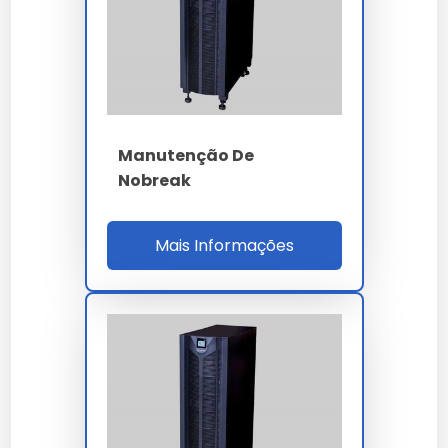
personalizadas para garantir o melhor custo-benefício
em cada projeto.
Onde Comprar Nobreak
Manutenção
Para garantir a procedência e qualidade técnica,
Manutenção De
realize a aquisição através de canais oficiais e
Nobreak
fornecedores especializados. Nossa empresa oferece
suporte completo na escolha do nobreak
manutenção ideal para sua aplicação.
Mais Informações
Perguntas Frequentes
Como solicitar uma proposta
em larga escala?
Para demandas industriais de nobreak manutenção,
basta encaminhar sua necessidade via formulário no