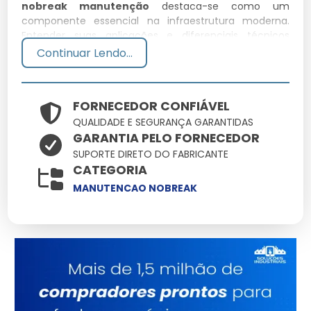
nobreak manutenção
destaca-se como um
componente essencial na infraestrutura moderna.
Entender suas aplicações e diferenciais técnicos
permite uma escolha muito mais assertiva para seus
Continuar Lendo...
desafios cotidianos.
Especificações Técnicas
FORNECEDOR CONFIÁVEL
QUALIDADE E SEGURANÇA GARANTIDAS
Atributo
Detalhes
GARANTIA PELO FORNECEDOR
Ligas metálicas
SUPORTE DIRETO DO FABRICANTE
Componentes
tratadas contra
CATEGORIA
corrosão
MANUTENCAO NOBREAK
Otimizado para baixo
Eficiência
consumo e alto
ganho
Produto com garantia
Origem
de procedência e
suporte
Consultoria