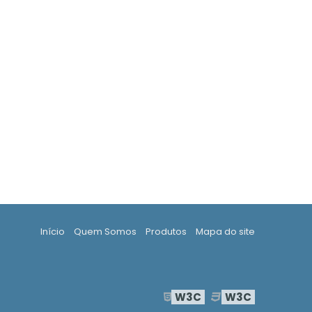
Início
Quem Somos
Produtos
Mapa do site
W3C
W3C