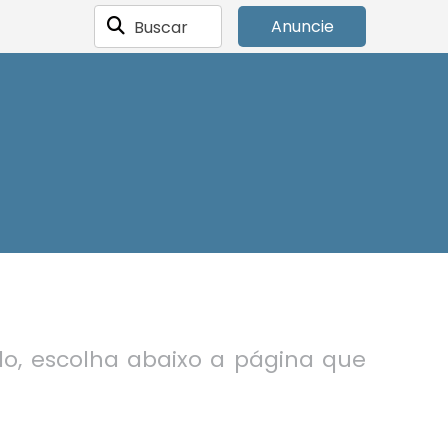
Buscar
Anuncie
do, escolha abaixo a página que